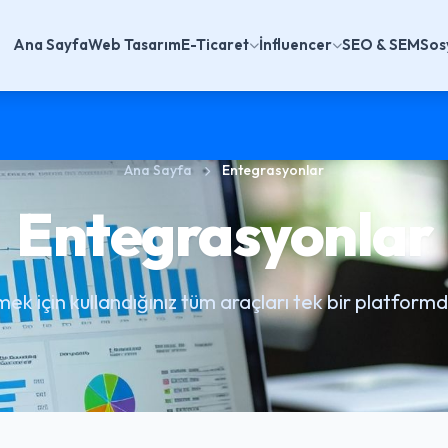
Ana Sayfa
Web Tasarım
E-Ticaret
İnfluencer
SEO & SEM
Sos
Ana Sayfa
Entegrasyonlar
Entegrasyonlar
tmek için kullandığınız tüm araçları tek bir platformda