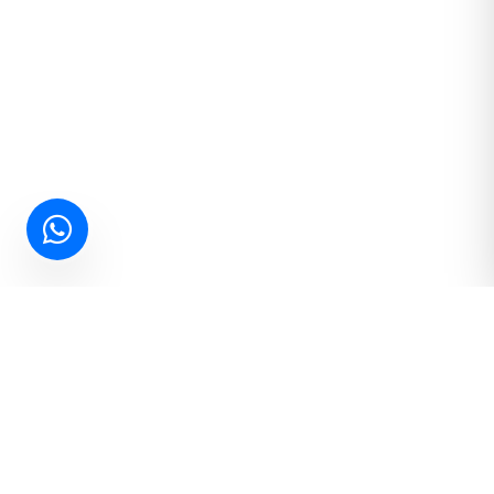
Hemen İletişime Geçin
Projeleriniz için en uygun çözümleri birlikte konuşalım.
Ücretsiz Teklif Al
WhatsApp