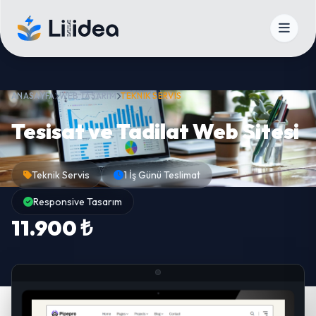
ANASAYFA
WEB TASARIM
TEKNIK SERVIS
Tesisat ve Tadilat Web Sitesi
Teknik Servis
1 İş Günü Teslimat
Responsive Tasarım
11.900 ₺