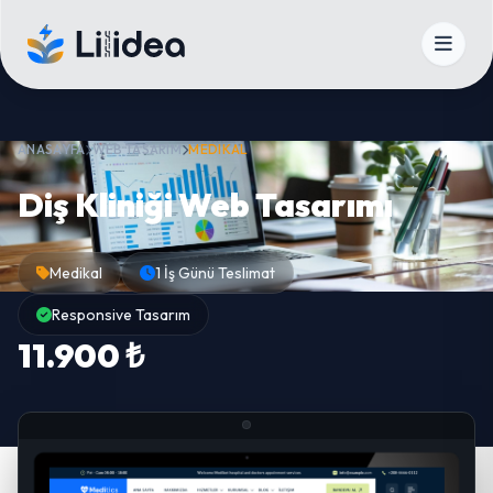
ANASAYFA
WEB TASARIM
MEDIKAL
Diş Kliniği Web Tasarımı
Medikal
1 İş Günü Teslimat
Responsive Tasarım
11.900 ₺