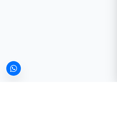
Hemen İletişime Geçin
Projeleriniz için en uygun çözümleri birlikte konuşalım.
Ücretsiz Teklif Al
WhatsApp