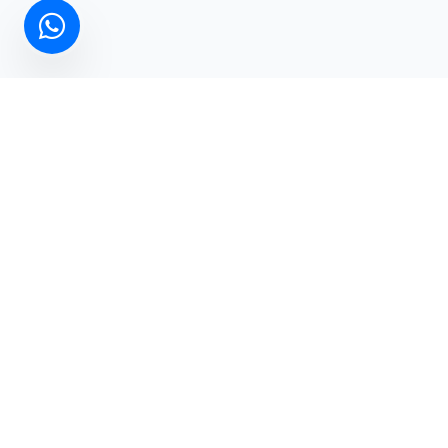
Hemen İletişime Geçin
Projeleriniz için en uygun çözümleri birlikte konuşalım
İLETIŞIME GEÇ