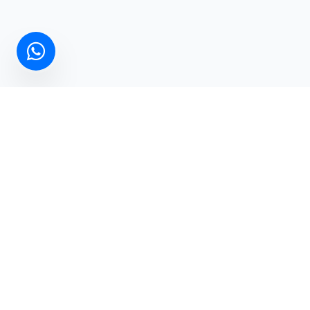
Hemen İletişime Geçin
Projeleriniz için en uygun çözümleri birlikte konuşalım