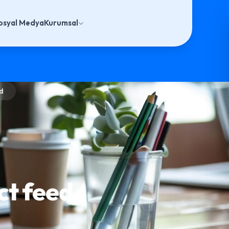
osyal Medya
Kurumsal
d
ct feed