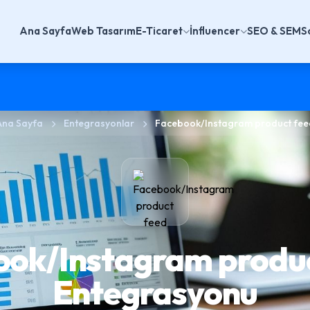
Ana Sayfa
Web Tasarım
E-Ticaret
İnfluencer
SEO & SEM
S
Ana Sayfa
Entegrasyonlar
Facebook/Instagram product fee
ok/Instagram produ
Entegrasyonu