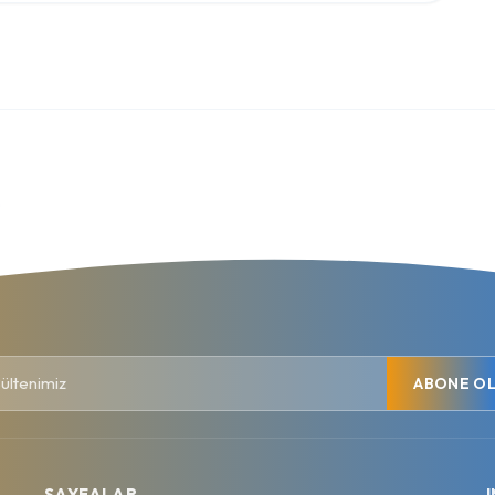
.
ABONE O
SAYFALAR