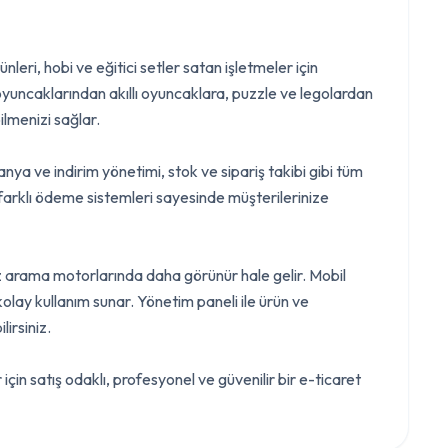
ri, hobi ve eğitici setler satan işletmeler için
uncaklarından akıllı oyuncaklara, puzzle ve legolardan
lmenizi sağlar.
nya ve indirim yönetimi, stok ve sipariş takibi gibi tüm
farklı ödeme sistemleri sayesinde müşterilerinize
 arama motorlarında daha görünür hale gelir. Mobil
lay kullanım sunar. Yönetim paneli ile ürün ve
irsiniz.
in satış odaklı, profesyonel ve güvenilir bir e-ticaret