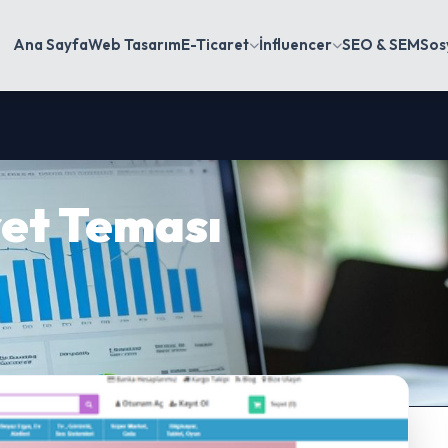
Ana Sayfa
Web Tasarım
E-Ticaret
İnfluencer
SEO & SEM
Sos
et Teması