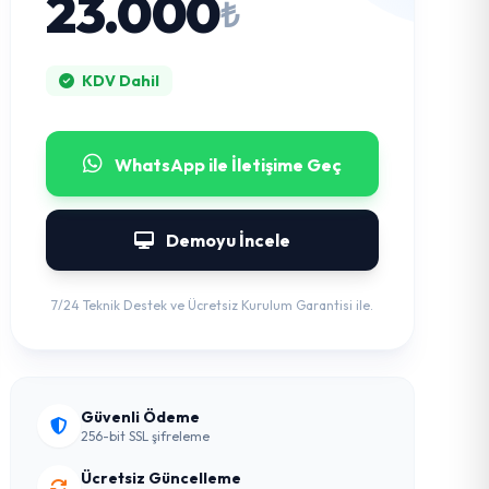
23.000
₺
KDV Dahil
WhatsApp ile İletişime Geç
Demoyu İncele
7/24 Teknik Destek ve Ücretsiz Kurulum Garantisi ile.
Güvenli Ödeme
256-bit SSL şifreleme
Ücretsiz Güncelleme