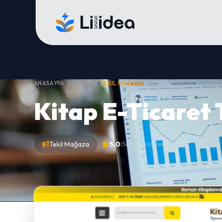
ANASAYFA
DEMOLAR
TEKIL MAĞAZA
Kitap E-Ticaret
Tekil Mağaza
5.0
(569 görüntülenme)