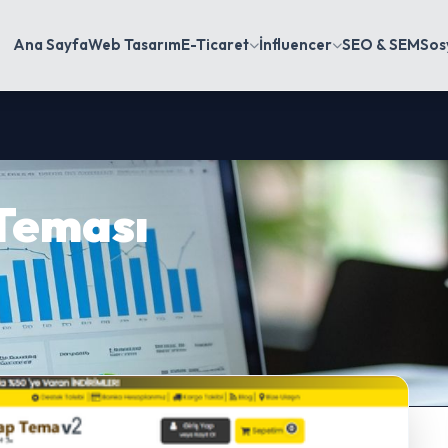
Ana Sayfa
Web Tasarım
E-Ticaret
İnfluencer
SEO & SEM
Sos
 Teması