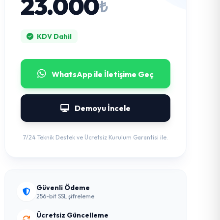
23.000
₺
KDV Dahil
WhatsApp ile İletişime Geç
Demoyu İncele
7/24 Teknik Destek ve Ücretsiz Kurulum Garantisi ile.
Güvenli Ödeme
256-bit SSL şifreleme
Ücretsiz Güncelleme